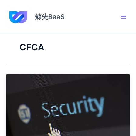
跳
至
鲸先BaaS
内
容
CFCA