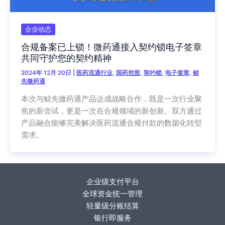
企业动态
合规备案已上锁！微药通接入契约锁电子签章
共同守护您的契约精神
2024年 12月 20日
|
医药流通行业
,
国药控股
,
契约锁
,
电子签章
,
鲸
先微药通
本次与鲸先微药通产品达成战略合作，既是一次行业聚
焦的新尝试，更是一次在合规领域的新创新。双方通过
产品融合能够完美解决医药流通合规付款的数据化转型
需求。
企业级支付平台
全球资金统一管理
轻量级分账结算
银行即服务