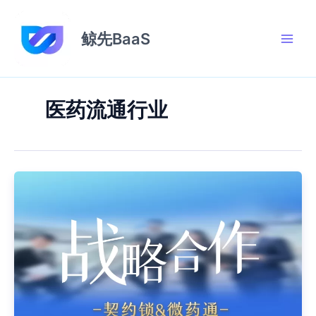
跳
至
鲸先BaaS
内
容
医药流通行业