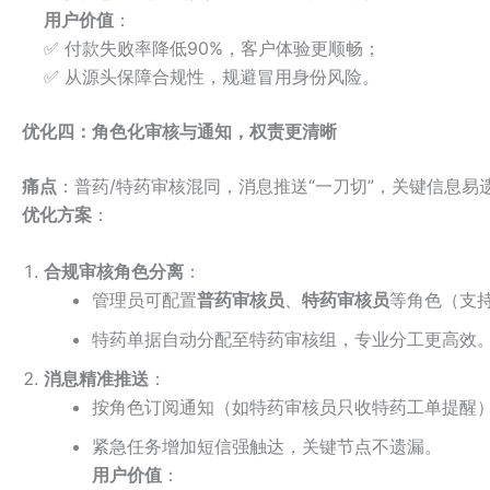
用户价值
：
✅ 付款失败率降低90%，客户体验更顺畅；
✅ 从源头保障合规性，规避冒用身份风险。
优化四：角色化审核与通知，权责更清晰
痛点
：普药/特药审核混同，消息推送“一刀切”，关键信息易
优化方案
：
合规审核角色分离
：
管理员可配置
普药审核员
、
特药审核员
等角色（支
特药单据自动分配至特药审核组，专业分工更高效
消息精准推送
：
按角色订阅通知（如特药审核员只收特药工单提醒
紧急任务增加短信强触达，关键节点不遗漏。
用户价值
：