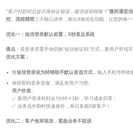
“客户付款时总提示身份证错误，能否提前校验？”
微药通坚信
控、流程精简
三大核心诉求，推出4项优化功能，让您的每
优化一：短信登录默认前置，3秒直达系统
痛点
：原登录页需手动切换“短信验证码”方式，新用户常找
优化方案
：
将
短信登录设为经销助手默认首选方式
，输入手机号即收
保留密码登录选项，满足老用户习惯。
用户价值
：
✅ 新用户登录耗时从1分钟→3秒，学习成本归零；
✅ 业务员外勤时快速操作，单日多跑5家客户！
优化二：客户免审添加，紧急业务不耽误