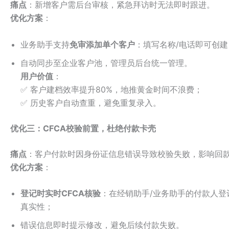
痛点
：新增客户需后台审核，紧急拜访时无法即时跟进。
优化方案
：
业务助手支持
免审添加单个客户
：填写名称/电话即可创建
自动同步至企业客户池，管理员后台统一管理。
用户价值
：
✅ 客户建档效率提升80%，地推黄金时间不浪费；
✅ 历史客户自动查重，避免重复录入。
优化三：CFCA校验前置，杜绝付款卡壳
痛点
：客户付款时因身份证信息错误导致校验失败，影响回
优化方案
：
登记时实时CFCA核验
：在经销助手/业务助手的付款人登
真实性；
错误信息即时提示修改，避免后续付款失败。