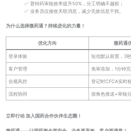
✅ 普特药审核效率提升50%，分工明确不越权；
✅ 业务员仅接收关联消息，减少无效信息干扰。
为什么选择微药通？持续进化的力量！
优化方向
微药通
登录体验
短信默认前置，3
客户管理
免审添加，1分钟完
合规风控
登记时CFCA实时
流程协同
按角色推送+审核
立即行动 加入国药合作伙伴生态圈！
微药通——让国药资金更安全、业务更高效、客户更满意！