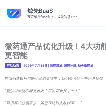
跳
至
鲸先BaaS
内
互联银行简化财务，成就智慧企业
容
微药通产品优化升级！4大功
更智能
产品动态
|
2025年 7月 14日
|
医药流通
,
国药控股
,
鲸先微药通
在微药通服务的医药流通企业中，我们会收到一些用户反馈
“短信登录能不能更显眼？每次都要找半天！”
“新增客户必须审核，紧急拜访时太耽误事……”