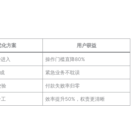
优化方案
用户获益
秒进入
操作门槛直降80%
成
紧急业务不耽误
校验
付款失败率归零
分工
效率提升50%，权责更清晰