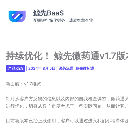
跳
至
鲸先BaaS
内
互联银行简化财务，成就智慧企业
容
持续优化！ 鲸先微药通v1.7
产品动态
|
2024年 8月 5日
|
医药流通
,
鲸先微药通
新面貌：v1.7概览
针对从客户方反馈的信息以及内部的自我检查调整，微药通
进行优化，切身从客户角度考虑了一些实际问题，从而让客
目前新版本已经上线使用，客户可以通过进入我们小程序体