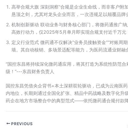
高举合规大旗 深刻洞察“合规是企业生命线，而非客户附
悬顶之剑，尤其对龙头企业而言，一次违规足以颠覆品牌
机制创新驱动 联动业务与财务核心部门，将微药通推广
高效行动力，仅2025年5月单月即实现合规支付近千万
定义行业范式 微药通不仅解决“业务员接触资金”“对账周
墙。其自动核销、多场景适配等能力，为医药流通业财融
“国控东昌将持续深化微药通应用，将其打造为系统性防范合
级！”---东昌财务负责人
国控东昌凭借央企背书+本土深耕双轮驱动，已成为云南医
内地位，长期则通过全国化扩张、精品中药战略及数字化升级
药企在地方市场整合中的典型范式——依托微药通合规付款
PREVIOUS