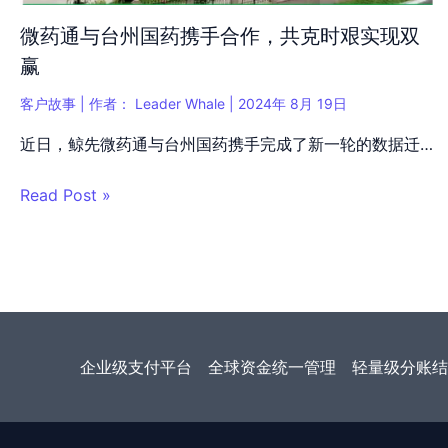
微药通与台州国药携手合作，共克时艰实现双
赢
客户故事
| 作者：
Leader Whale
|
2024年 8月 19日
近日，鲸先微药通与台州国药携手完成了新一轮的数据迁…
Read Post »
企业级支付平台
全球资金统一管理
轻量级分账结