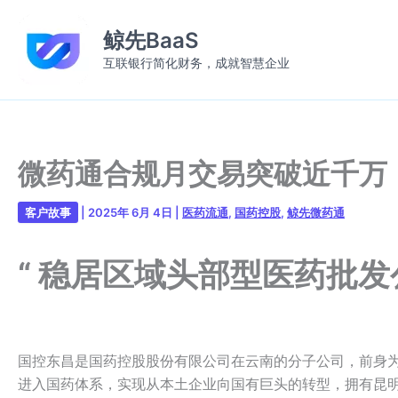
跳
至
鲸先BaaS
内
互联银行简化财务，成就智慧企业
容
微药通合规月交易突破近千万
客户故事
|
2025年 6月 4日
|
医药流通
,
国药控股
,
鲸先微药通
“ 稳居区域头部型医药批发公
国控东昌是国药控股股份有限公司在云南的分子公司，前身为1
进入国药体系，实现从本土企业向国有巨头的转型，拥有昆明五