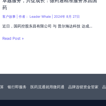
卓越服务，共促成长：微药通精准服务东昌国
药
客户故事
| 作者：
Leader Whale
|
2024年 8月 27日
近日，国药控股东昌有限公司 与 普尔瀚达科技 达成…
Read Post »
算
银行即服务
医药流通就用微药通
品牌连锁资金管家
品