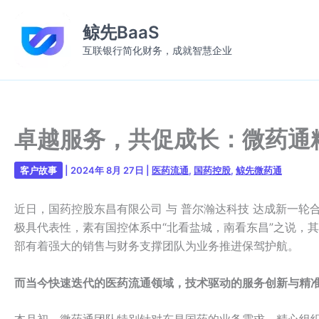
跳
至
鲸先BaaS
内
互联银行简化财务，成就智慧企业
容
卓越服务，共促成长：微药通
客户故事
|
2024年 8月 27日
|
医药流通
,
国药控股
,
鲸先微药通
近日，国药控股东昌有限公司 与 普尔瀚达科技 达成新一
极具代表性，素有国控体系中“北看盐城，南看东昌”之说，
部有着强大的销售与财务支撑团队为业务推进保驾护航。
而当今快速迭代的医药流通领域，技术驱动的服务创新与精