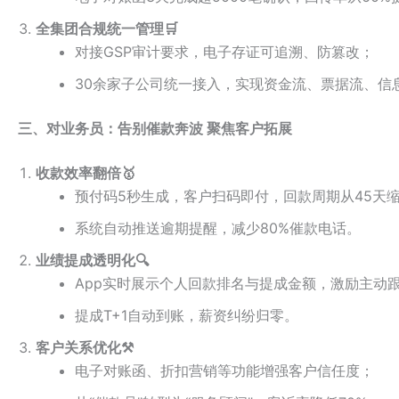
全集团合规统一管理🛒
对接GSP审计要求，电子存证可追溯、防篡改；
30余家子公司统一接入，实现资金流、票据流、信
三、对业务员：告别催款奔波 聚焦客户拓展
收款效率翻倍🥇
预付码5秒生成，客户扫码即付，回款周期从45天缩
系统自动推送逾期提醒，减少80%催款电话。
业绩提成透明化🔍
App实时展示个人回款排名与提成金额，激励主动
提成T+1自动到账，薪资纠纷归零。
客户关系优化⚒️
电子对账函、折扣营销等功能增强客户信任度；