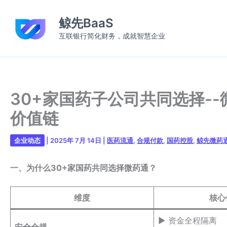
跳
至
鲸先BaaS
内
互联银行简化财务，成就智慧企业
容
30+家国药子公司共同选择-
价值链
企业动态
|
2025年 7月 14日
|
医药流通
,
合规付款
,
国药控股
,
鲸先微药
一、为什么30+家国药共同选择微药通？
维度
核心
▶️ 资金全程隔离