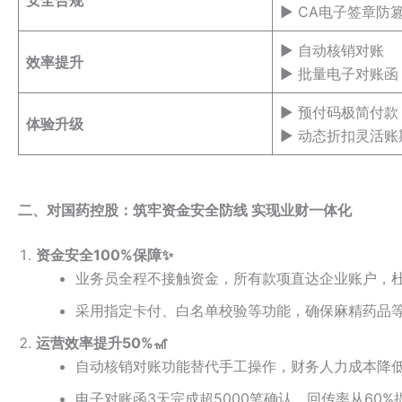
安全合规
▶️ CA电子签章防
▶️ 自动核销对账
效率提升
▶️ 批量电子对账函
▶️ 预付码极简付款
体验升级
▶️ 动态折扣灵活账
二、对国药控股：筑牢资金安全防线 实现业财一体化
资金安全100%保障✨
业务员全程不接触资金，所有款项直达企业账户，
采用指定卡付、白名单校验等功能，确保麻精药品
运营效率提升50%🎢
自动核销对账功能替代手工操作，财务人力成本降低
电子对账函3天完成超5000笔确认，回传率从60%