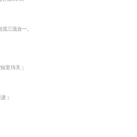
息流三流合一。
短至15天；
跟进；