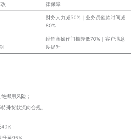
篡改
律保障
财务人力减50%｜业务员催款时间减
80%
经销商操作门槛降低70%｜客户满意
期
度提升
杜绝挪用风险；
等特殊货款流向合规。
40%；
提升至95%。